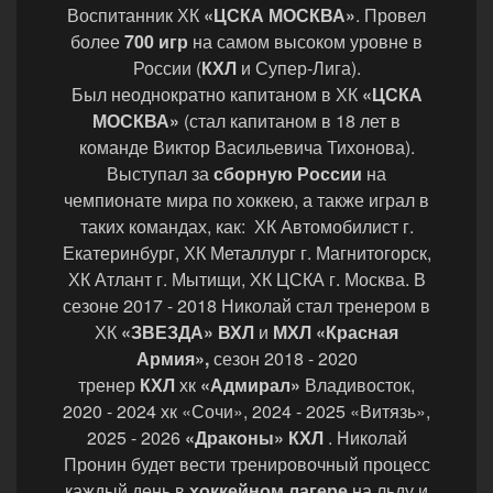
Воспитанник ХК
«ЦСКА МОСКВА»
. Провел
более
700 игр
на самом высоком уровне в
России (
КХЛ
и Супер-Лига).
Был неоднократно капитаном в ХК
«ЦСКА
МОСКВА»
(стал капитаном в 18 лет в
команде Виктор Васильевича Тихонова).
Выступал за
сборную России
на
чемпионате мира по хоккею, а также играл в
таких командах, как: ХК Автомобилист г.
Екатеринбург, ХК Металлург г. Магнитогорск,
ХК Атлант г. Мытищи, ХК ЦСКА г. Москва. В
сезоне 2017 - 2018 Николай стал тренером в
ХК
«ЗВЕЗДА»
ВХЛ
и
МХЛ «Красная
Армия»,
сезон 2018 - 2020
тренер
КХЛ
хк
«Адмирал»
Владивосток,
2020 - 2024 хк
«Сочи», 2024 - 2025 «Витязь»,
2025 - 2026
«Драконы» КХЛ
. Николай
Пронин будет вести тренировочный процесс
каждый день в
хоккейном лагере
на льду и