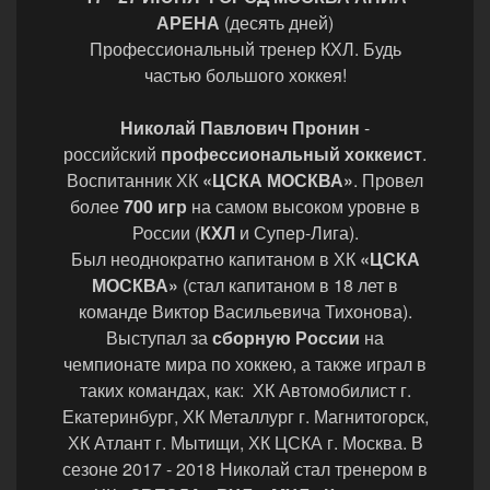
АРЕНА
(десять дней)
Профессиональный тренер КХЛ. Будь
частью большого хоккея!
Николай Павлович Пронин
-
российский
профессиональный хоккеист
.
Воспитанник ХК
«ЦСКА МОСКВА»
. Провел
более
700 игр
на самом высоком уровне в
России (
КХЛ
и Супер-Лига).
Был неоднократно капитаном в ХК
«ЦСКА
МОСКВА»
(стал капитаном в 18 лет в
команде Виктор Васильевича Тихонова).
Выступал за
сборную России
на
чемпионате мира по хоккею, а также играл в
таких командах, как: ХК Автомобилист г.
Екатеринбург, ХК Металлург г. Магнитогорск,
ХК Атлант г. Мытищи, ХК ЦСКА г. Москва. В
сезоне 2017 - 2018 Николай стал тренером в