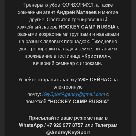
Тренеры клубов КХЛ/ВХЛ/МХЛ, а также
хоккейный агент
Андрей Матвеев
и многие
другие! Состоится тренировочный
хоккейный лагерь
HOCKEY CAMP RUSSIA
с
разными возрастными группами и навыками
на разных ледовых площадках. Ежедневно
две тренировки на льду и земле, питание и
проживание в гостинице
«Кристалл»,
вечерний семинар с игроками.
Успейте отправить заявку
УЖЕ СЕЙЧАС
на
электронную
почту:
KeySportAgency@gmail.com
с
пометкой
“HOCKEY CAMP RUSSIA”
.
Присылайте ваше резюме нам в
WhatsApp / +7 929 977 8757 или Телеграм
@AndreyKeySport