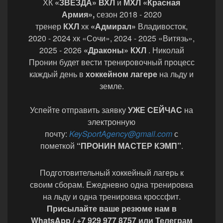
ХК
«ЗВЕЗДА»
ВХЛ
и
МХЛ «Красная
Армия»,
сезон 2018 - 2020
тренер
КХЛ
хк
«Адмирал»
Владивосток,
2020 - 2024 хк
«Сочи», 2024 - 2025 «Витязь»,
2025 - 2026
«Драконы» КХЛ
. Николай
Пронин будет вести тренировочный процесс
каждый день в
хоккейном лагере
на льду и
земле.
Успейте отправить заявку
УЖЕ СЕЙЧАС
на
электронную
почту:
KeySportAgency@gmail.com
с
пометкой
“ПРОНИН МАСТЕР КЭМП”
.
Подготовительный хоккейный лагерь к
своим сборам. Ежедневно одна тренировка
на льду и одна тренировка кроссфит.
Присылайте ваше резюме нам в
WhatsApp / +7 929 977 8757 или Телеграм