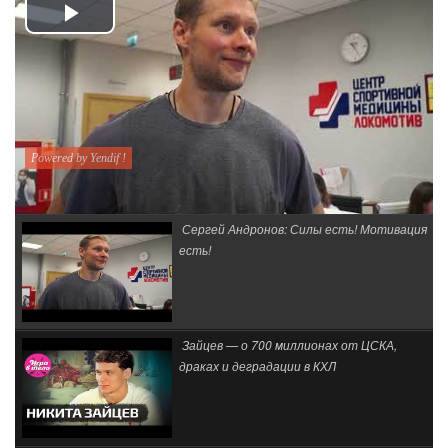
Play
Video
Powered by Yendif !
Сергей Андронов: Силы есть! Мотивация
есть!
Зайцев — о 700 миллионах от ЦСКА,
драках и деградации в КХЛ