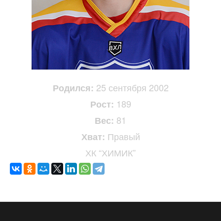
25 сентября 2002
Родился:
189
Рост:
81
Вес:
Правый
Хват:
ХК “ХИМИК”