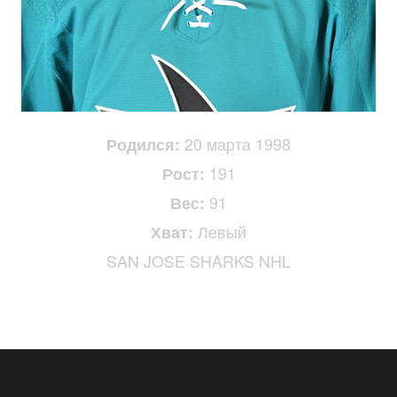
20 марта 1998
Родился:
191
Рост:
91
Вес:
Левый
Хват:
SAN JOSE SHARKS NHL