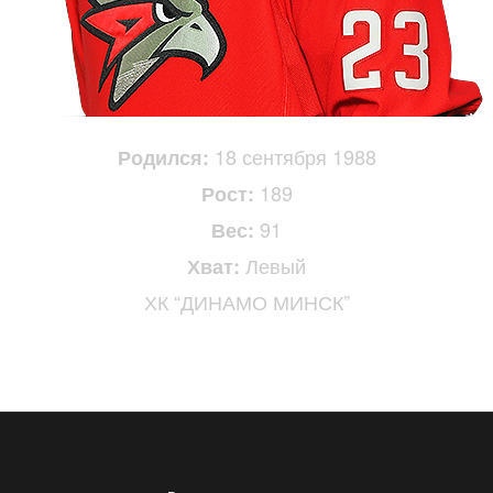
18 сентября 1988
Родился:
189
Рост:
91
Вес:
Левый
Хват:
ХК “ДИНАМО МИНСК”